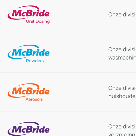
Onze divis
Onze divi
wasmachine
Onze divisi
huishoudel
Onze divis
verzorging