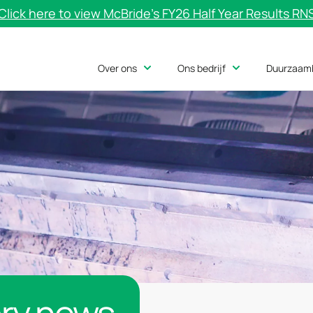
Click here to view McBride’s FY26 Half Year Results RN
Over ons
Ons bedrijf
Duurzaam