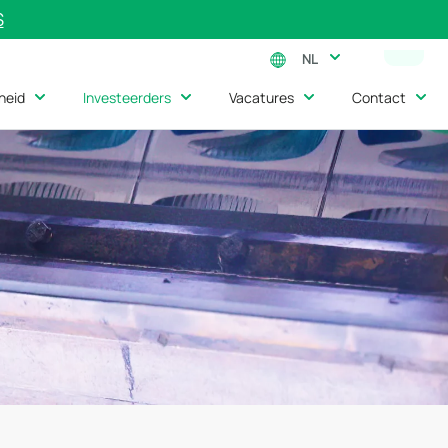
S
NL
heid
Investeerders
Vacatures
Contact