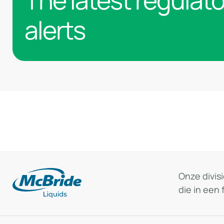
The latest regulat
alerts
Onze divis
die in een 