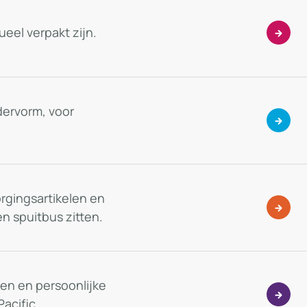
eel verpakt zijn.
ervorm, voor
orgingsartikelen en
n spuitbus zitten.
len en persoonlijke
acific.