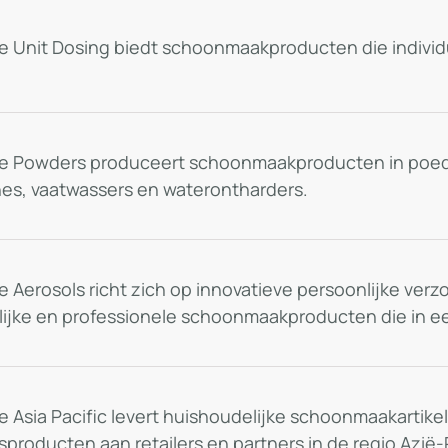
ie Unit Dosing biedt schoonmaakproducten die individu
sie Powders produceert schoonmaakproducten in poed
s, vaatwassers en waterontharders.
e Aerosols richt zich op innovatieve persoonlijke verz
ijke en professionele schoonmaakproducten die in ee
ie Asia Pacific levert huishoudelijke schoonmaakartike
sproducten aan retailers en partners in de regio Azië-P