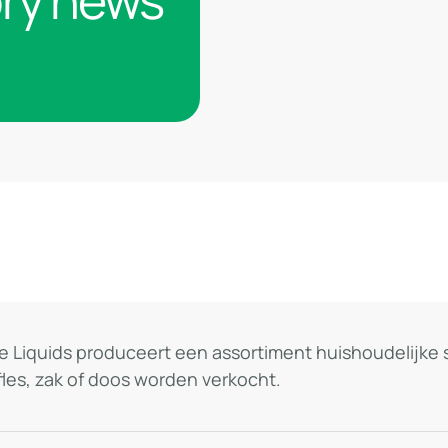
ory news
ie Liquids produceert een assortiment huishoudelij
fles, zak of doos worden verkocht.