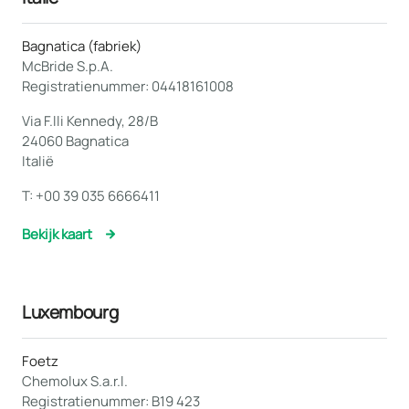
Bagnatica (fabriek)
McBride S.p.A.
Registratienummer: 04418161008
Via F.lli Kennedy, 28/B
24060 Bagnatica
Italië
T:
+00 39 035 6666411
Bekijk kaart
Luxembourg
Foetz
Chemolux S.a.r.l.
Registratienummer: B19 423