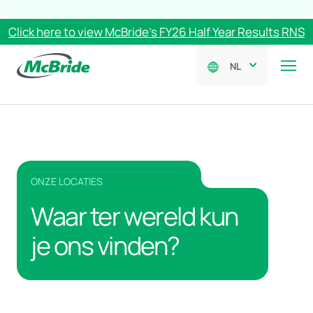
Click here to view McBride’s FY26 Half Year Results RNS
NL
ONZE LOCATIES
Waar ter wereld kun
je ons vinden?