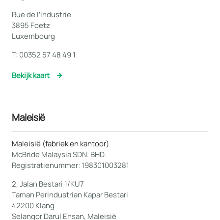
Rue de l’industrie
3895 Foetz
Luxembourg
T:
00352 57 48 49 1
Bekijk kaart
Maleisië
Maleisië (fabriek en kantoor)
McBride Malaysia SDN. BHD.
Registratienummer: 198301003281
2, Jalan Bestari 1/KU7
Taman Perindustrian Kapar Bestari
42200 Klang
Selangor Darul Ehsan, Maleisië