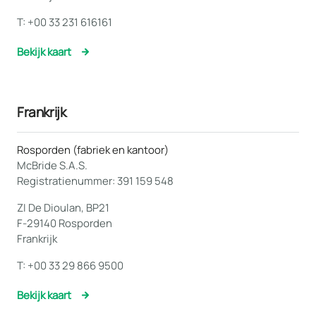
T:
+00 33 231 616161
Bekijk kaart
Frankrijk
Rosporden (fabriek en kantoor)
McBride S.A.S.
Registratienummer: 391 159 548
ZI De Dioulan, BP21
F-29140 Rosporden
Frankrijk
T:
+00 33 29 866 9500
Bekijk kaart