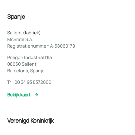
Spanje
Sallent (fabriek)
McBride S.A.
Registratienummer: A-58060179
Poligon Industrial I’lla
08650 Sallent
Barcelona, Spanje
T:
+00 34 93 8372800
Bekijk kaart
Verenigd Koninkrijk