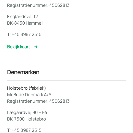
Registratienummer: 45062813
Englandsvej 12
DK-8450 Hammel
T:
+45 8987 2515
Bekijk kaart
Denemarken
Holstebro (fabriek)
McBride Denmark A/S
Registratienummer: 45062813
Lægaardvej 90 – 94
DK-7500 Holstebro
T:
+45 8987 2515