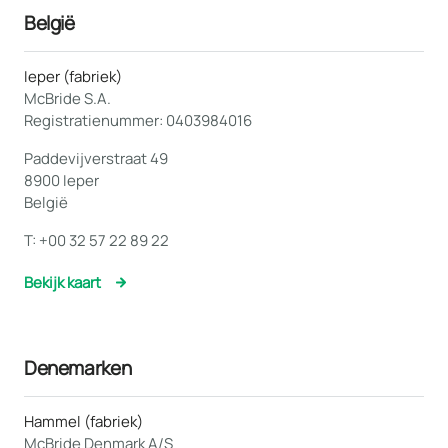
België
Ieper (fabriek)
McBride S.A.
Registratienummer: 0403984016
Paddevijverstraat 49
8900 Ieper
België
T:
+00 32 57 22 89 22
Bekijk kaart
Denemarken
Hammel (fabriek)
McBride Denmark A/S