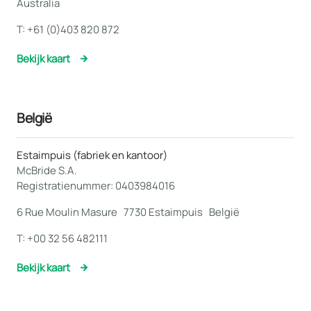
Australia
T:
+61 (0)403 820 872
Bekijk kaart
België
Estaimpuis (fabriek en kantoor)
McBride S.A.
Registratienummer: 0403984016
6 Rue Moulin Masure 7730 Estaimpuis België
T:
+00 32 56 482111
Bekijk kaart