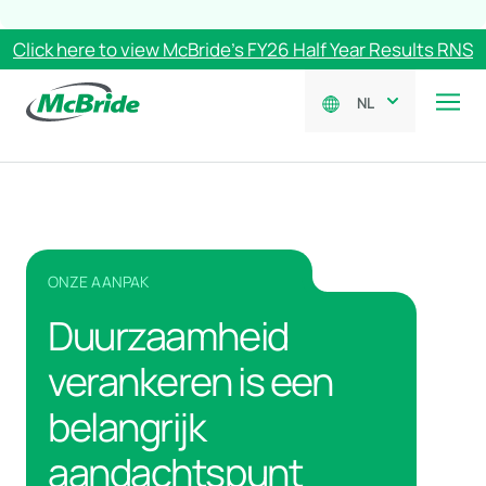
Click here to view McBride’s FY26 Half Year Results RNS
NL
ONZE AANPAK
Duurzaamheid
verankeren is een
belangrijk
aandachtspunt