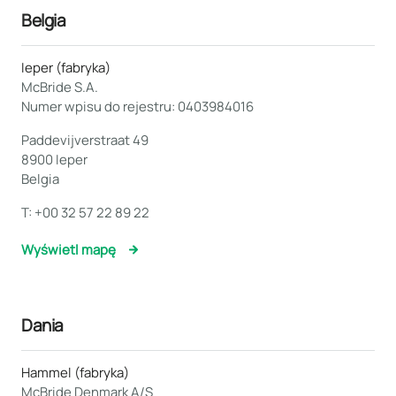
Belgia
Ieper (fabryka)
McBride S.A.
Numer wpisu do rejestru: 0403984016
Paddevijverstraat 49
8900 Ieper
Belgia
T:
+00 32 57 22 89 22
Wyświetl mapę
Dania
Hammel (fabryka)
McBride Denmark A/S