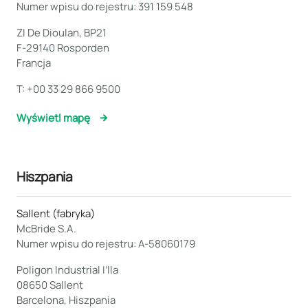
Numer wpisu do rejestru: 391 159 548
ZI De Dioulan, BP21
F-29140 Rosporden
Francja
T:
+00 33 29 866 9500
Wyświetl mapę
Hiszpania
Sallent (fabryka)
McBride S.A.
Numer wpisu do rejestru: A-58060179
Poligon Industrial I’lla
08650 Sallent
Barcelona, Hiszpania