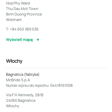
Hoa Phu Ward
Thu Dau Mot Town
Binh Duong Province
Wietnam
T:
+84 650 389 536
Wyświetl mapę
Włochy
Bagnatica (fabryka)
McBride S.p.A.
Numer wpisu do rejestru: 04418161008
Via F.lli Kennedy, 28/B
24060 Bagnatica
Włochy