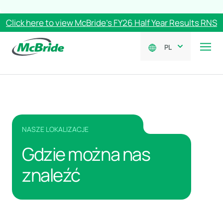
Click here to view McBride’s FY26 Half Year Results RNS
PL
NASZE LOKALIZACJE
Gdzie można nas
znaleźć