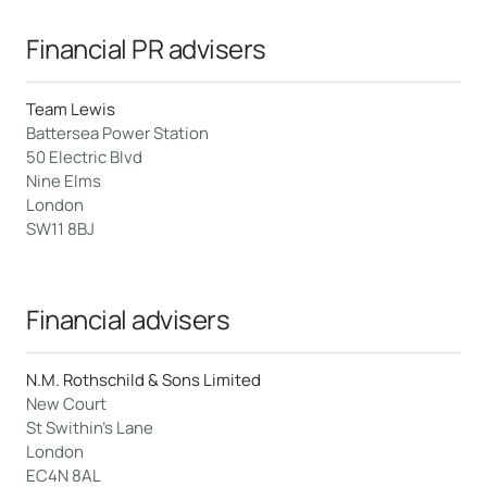
Financial PR advisers
Team Lewis
Battersea Power Station
50 Electric Blvd
Nine Elms
London
SW11 8BJ
Financial advisers
N.M. Rothschild & Sons Limited
New Court
St Swithin’s Lane
London
EC4N 8AL