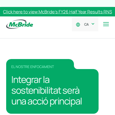
Click here to view McBride’s FY26 Half Year Results RNS
CA
EL NOSTRE ENFOCAMENT
Integrar la
sostenibilitat serà
una acció principal